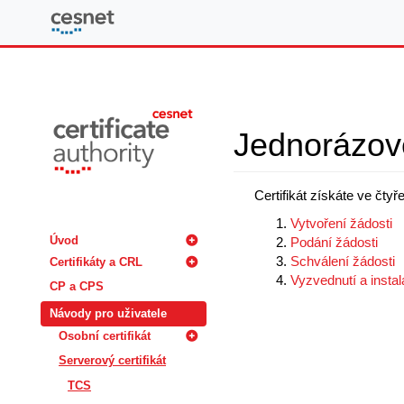
CESNET PKI
Jednorázové
Certifikát získáte ve čtyř
Vytvoření žádosti
Úvod
Podání žádosti
Schválení žádosti
Certifikáty a CRL
Vyzvednutí a instala
CP a CPS
Návody pro uživatele
Osobní certifikát
Serverový certifikát
TCS